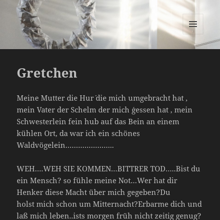
Maria Neumann
MENÜ
UND
WIDGETS
Gretchen
Meine Mutter die Hur´ die mich umgebracht hat ,
mein Vater der Schelm der mich ´gessen hat , mein
Schwesterlein fein hub auf das Bein an einem
kühlen Ort, da war ich ein schönes
Waldvögelein…………………..
WEH….WEH SIE KOMMEN…BITTRER TOD…..Bist du
ein Mensch? so fühle meine Not…Wer hat dir
Henker diese Macht über mich gegeben?Du
holst mich schon um Mitternacht?Erbarme dich und
laß mich leben..ists morgen früh nicht zeitig genug?