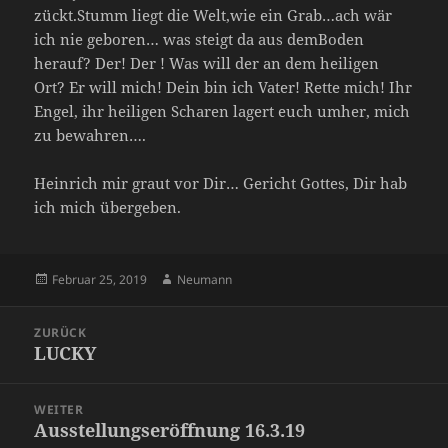
zückt.Stumm liegt die Welt,wie ein Grab…ach wär
ich nie geboren… was steigt da aus demBoden
herauf? Der! Der ! Was will der an dem heiligen
Ort? Er will mich! Dein bin ich Vater! Rette mich! Ihr
Engel, ihr heiligen Scharen lagert euch umher, mich
zu bewahren….
Heinrich mir graut vor Dir… Gericht Gottes, Dir hab
ich mich übergeben.
Veröffentlicht
Autor
Februar 25, 2019
Neumann
am
Beitrags-
ZURÜCK
Navigation
LUCKY
Vorheriger
Beitrag:
WEITER
Ausstellungseröffnung 16.3.19
Nächster